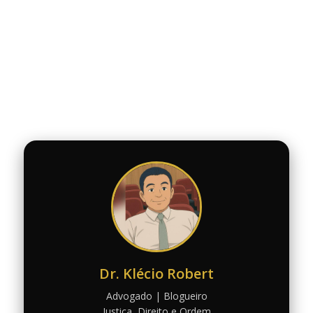
Dr. Klécio Robert
Advogado | Blogueiro
Justiça, Direito e Ordem