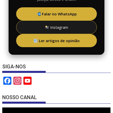
Falar no WhatsApp
Instagram
Ler artigos de opinião
SIGA-NOS
F
In
Y
ac
st
o
e
a
u
NOSSO CANAL
b
gr
T
o
a
u