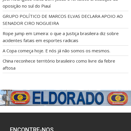
Aluna de Bom Jesus é destaque nacional em projeto do
Sebrae
Joel Rodrigues visita Bom Jesus e fortalece articulação da
oposição no sul do Piauí
GRUPO POLÍTICO DE MARCOS ELVAS DECLARA APOIO AO
SENADOR CIRO NOGUEIRA
Rope jump em Limeira: o que a Justiça brasileira diz sobre
acidentes fatais em esportes radicais
A Copa começa hoje. E nós já não somos os mesmos.
China reconhece território brasileiro como livre da febre
aftosa