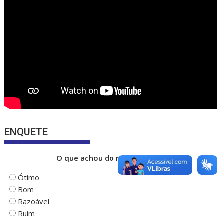
o
m
b
k
e
ENQUETE
O que achou do nosso portal?
Ótimo
Bom
Razoável
Ruim