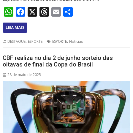
W
F
X
T
E
S
h
ac
h
m
h
at
e
re
ai
ar
LEIA MAIS
s
b
a
l
e
,
,
DESTAQUE
ESPORTE
ESPORTE
Notícias
A
o
d
p
o
s
CBF realiza no dia 2 de junho sorteio das
oitavas de final da Copa do Brasil
p
k
28 de maio de 2025