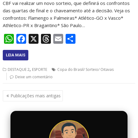
CBF vai realizar um novo sorteio, que definirá os confrontos
das quartas de final e o chaveamento até a decisão. Veja os
confrontos: Flamengo x Palmeiras* Atlético-GO x Vasco*
Athletico-PR x Bragantino* São Paulo…
W
F
X
T
E
S
h
ac
h
m
h
at
e
re
ai
ar
LEIA MAIS
s
b
a
l
e
,
DESTAQUE 2
ESPORTE
Copa do Brasil/ Sorteio/ Oitavas
A
o
d
Deixe um comentário
p
o
s
Navegação
p
k
Publicações mais antigas
por
posts