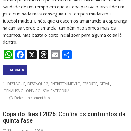
Saudade de um tempo em que a Copa parava o Brasil de um
jeito que nada mais conseguia. Os tempos mudaram. O
futebol mudou. E nós, que crescemos amarrando a esperança
na camisa verde e amarela, também não somos mais os
mesmos. Mas basta o apito inicial soar para alguma coisa lá
dentro…
W
F
X
T
E
S
h
ac
h
m
h
at
e
re
ai
ar
LEIA MAIS
s
b
a
l
e
,
,
,
,
,
DESTAQUE
DESTAQUE 2
ENTRETENIMENTO
ESPORTE
GERAL
A
o
d
,
,
JORNALISMO
OPINIÃO
SEM CATEGORIA
p
o
s
Deixe um comentário
p
k
Copa do Brasil 2026: Confira os confrontos da
quinta fase
23 de março de 2026