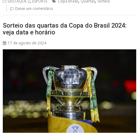
,
,
,
DESTAQUE 2
ESPORTE
Copa Brasil
Quartas
Sorteio
A
o
d
Deixe um comentário
p
o
s
Sorteio das quartas da Copa do Brasil 2024:
p
k
veja data e horário
17 de agosto de 2024