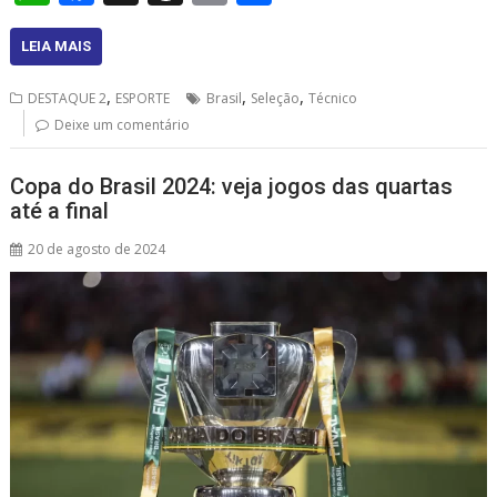
h
ac
h
m
h
at
e
re
ai
ar
LEIA MAIS
s
b
a
l
e
,
,
,
DESTAQUE 2
ESPORTE
Brasil
Seleção
Técnico
A
o
d
Deixe um comentário
p
o
s
Copa do Brasil 2024: veja jogos das quartas
p
k
até a final
20 de agosto de 2024