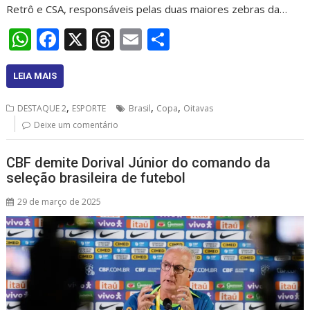
Retrô e CSA, responsáveis pelas duas maiores zebras da…
W
F
X
T
E
S
h
ac
h
m
h
at
e
re
ai
ar
LEIA MAIS
s
b
a
l
e
,
,
,
DESTAQUE 2
ESPORTE
Brasil
Copa
Oitavas
A
o
d
Deixe um comentário
p
o
s
CBF demite Dorival Júnior do comando da
p
k
seleção brasileira de futebol
29 de março de 2025