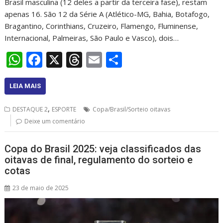
Brasil masculina (12 deles a partir da terceira fase), restam
apenas 16. São 12 da Série A (Atlético-MG, Bahia, Botafogo,
Bragantino, Corinthians, Cruzeiro, Flamengo, Fluminense,
Internacional, Palmeiras, São Paulo e Vasco), dois…
W
F
X
T
E
S
h
ac
h
m
h
at
e
re
ai
ar
LEIA MAIS
s
b
a
l
e
,
DESTAQUE 2
ESPORTE
Copa/Brasil/Sorteio oitavas
A
o
d
Deixe um comentário
p
o
s
Copa do Brasil 2025: veja classificados das
p
k
oitavas de final, regulamento do sorteio e
cotas
23 de maio de 2025