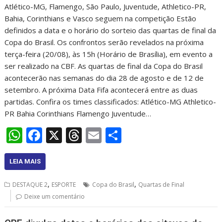
Atlético-MG, Flamengo, São Paulo, Juventude, Athletico-PR,
Bahia, Corinthians e Vasco seguem na competição Estão
definidos a data e o horário do sorteio das quartas de final da
Copa do Brasil. Os confrontos serão revelados na próxima
terça-feira (20/08), às 15h (Horário de Brasília), em evento a
ser realizado na CBF. As quartas de final da Copa do Brasil
acontecerão nas semanas do dia 28 de agosto e de 12 de
setembro. A próxima Data Fifa acontecerá entre as duas
partidas. Confira os times classificados: Atlético-MG Athletico-
PR Bahia Corinthians Flamengo Juventude…
W
F
X
T
E
S
h
ac
h
m
h
at
e
re
ai
ar
LEIA MAIS
s
b
a
l
e
,
,
DESTAQUE 2
ESPORTE
Copa do Brasil
Quartas de Final
A
o
d
Deixe um comentário
p
o
s