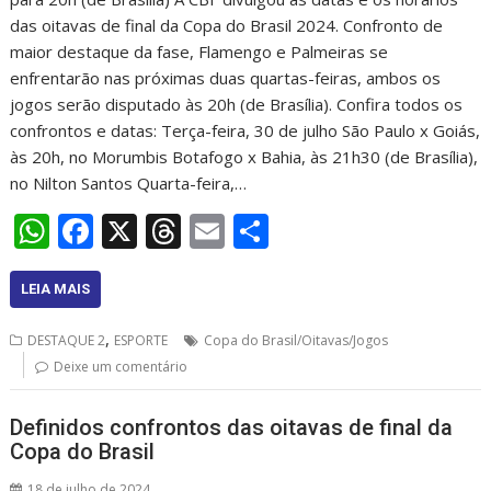
das oitavas de final da Copa do Brasil 2024. Confronto de
maior destaque da fase, Flamengo e Palmeiras se
enfrentarão nas próximas duas quartas-feiras, ambos os
jogos serão disputado às 20h (de Brasília). Confira todos os
confrontos e datas: Terça-feira, 30 de julho São Paulo x Goiás,
às 20h, no Morumbis Botafogo x Bahia, às 21h30 (de Brasília),
no Nilton Santos Quarta-feira,…
W
F
X
T
E
S
h
ac
h
m
h
at
e
re
ai
ar
LEIA MAIS
s
b
a
l
e
,
DESTAQUE 2
ESPORTE
Copa do Brasil/Oitavas/Jogos
A
o
d
Deixe um comentário
p
o
s
Definidos confrontos das oitavas de final da
p
k
Copa do Brasil
18 de julho de 2024