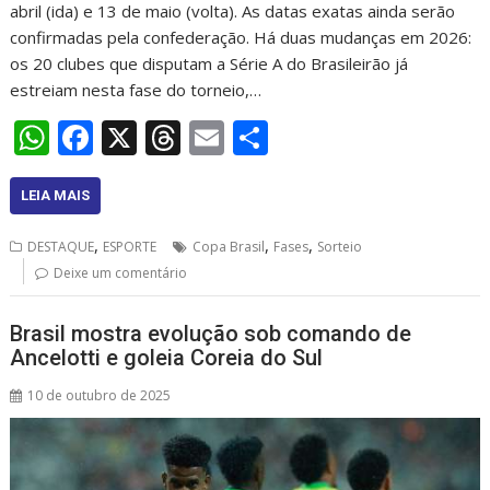
abril (ida) e 13 de maio (volta). As datas exatas ainda serão
confirmadas pela confederação. Há duas mudanças em 2026:
os 20 clubes que disputam a Série A do Brasileirão já
estreiam nesta fase do torneio,…
W
F
X
T
E
S
h
ac
h
m
h
at
e
re
ai
ar
LEIA MAIS
s
b
a
l
e
,
,
,
DESTAQUE
ESPORTE
Copa Brasil
Fases
Sorteio
A
o
d
Deixe um comentário
p
o
s
Brasil mostra evolução sob comando de
p
k
Ancelotti e goleia Coreia do Sul
10 de outubro de 2025