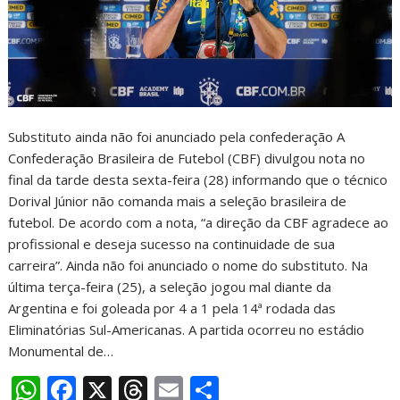
Substituto ainda não foi anunciado pela confederação A
Confederação Brasileira de Futebol (CBF) divulgou nota no
final da tarde desta sexta-feira (28) informando que o técnico
Dorival Júnior não comanda mais a seleção brasileira de
futebol. De acordo com a nota, “a direção da CBF agradece ao
profissional e deseja sucesso na continuidade de sua
carreira”. Ainda não foi anunciado o nome do substituto. Na
última terça-feira (25), a seleção jogou mal diante da
Argentina e foi goleada por 4 a 1 pela 14ª rodada das
Eliminatórias Sul-Americanas. A partida ocorreu no estádio
Monumental de…
W
F
X
T
E
S