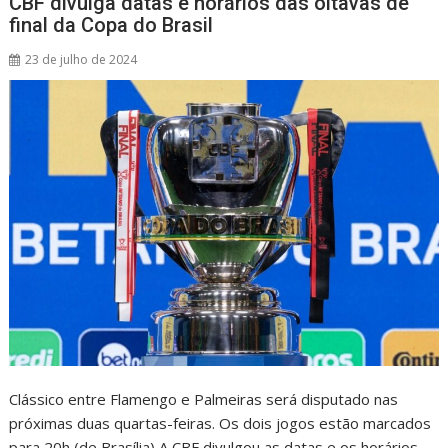
CBF divulga datas e horários das oitavas de
p
k
final da Copa do Brasil
23 de julho de 2024
Clássico entre Flamengo e Palmeiras será disputado nas
próximas duas quartas-feiras. Os dois jogos estão marcados
para 20h (de Brasília) A CBF divulgou as datas e os horários