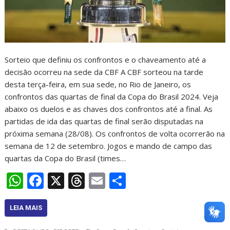
Sorteio que definiu os confrontos e o chaveamento até a
decisão ocorreu na sede da CBF A CBF sorteou na tarde
desta terça-feira, em sua sede, no Rio de Janeiro, os
confrontos das quartas de final da Copa do Brasil 2024. Veja
abaixo os duelos e as chaves dos confrontos até a final. As
partidas de ida das quartas de final serão disputadas na
próxima semana (28/08). Os confrontos de volta ocorrerão na
semana de 12 de setembro. Jogos e mando de campo das
quartas da Copa do Brasil (times…
W
F
X
T
E
S
h
ac
h
m
h
at
e
re
ai
ar
LEIA MAIS
s
b
a
l
e