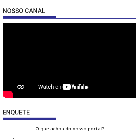
e
a
u
NOSSO CANAL
b
gr
T
o
a
u
o
m
b
k
e
ENQUETE
O que achou do nosso portal?