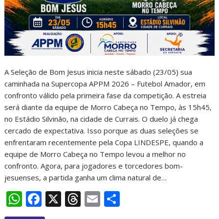
A Seleção de Bom Jesus inicia neste sábado (23/05) sua
caminhada na Supercopa APPM 2026 – Futebol Amador, em
confronto válido pela primeira fase da competição. A estreia
será diante da equipe de Morro Cabeça no Tempo, às 15h45,
no Estádio Silvinão, na cidade de Currais. O duelo já chega
cercado de expectativa. Isso porque as duas seleções se
enfrentaram recentemente pela Copa LINDESPE, quando a
equipe de Morro Cabeça no Tempo levou a melhor no
confronto. Agora, para jogadores e torcedores bom-
jesuenses, a partida ganha um clima natural de…
W
F
X
T
E
S
h
ac
h
m
h