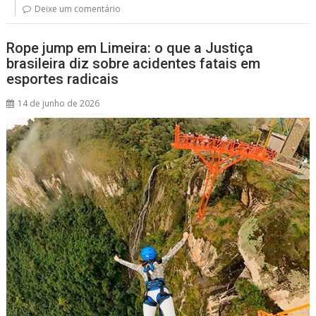
p
o
s
Deixe um comentário
p
k
Rope jump em Limeira: o que a Justiça
brasileira diz sobre acidentes fatais em
esportes radicais
14 de junho de 2026