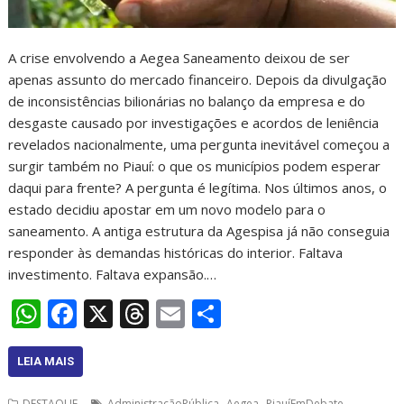
A crise envolvendo a Aegea Saneamento deixou de ser
apenas assunto do mercado financeiro. Depois da divulgação
de inconsistências bilionárias no balanço da empresa e do
desgaste causado por investigações e acordos de leniência
revelados nacionalmente, uma pergunta inevitável começou a
surgir também no Piauí: o que os municípios podem esperar
daqui para frente? A pergunta é legítima. Nos últimos anos, o
estado decidiu apostar em um novo modelo para o
saneamento. A antiga estrutura da Agespisa já não conseguia
responder às demandas históricas do interior. Faltava
investimento. Faltava expansão.…
W
F
X
T
E
S
h
ac
h
m
h
at
e
re
ai
ar
LEIA MAIS
s
b
a
l
e
,
,
,
DESTAQUE
AdministraçãoPública
Aegea
PiauíEmDebate