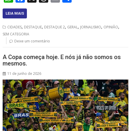
h
ac
h
m
h
at
e
re
ai
ar
LEIA MAIS
s
b
a
l
e
,
,
,
,
,
,
CIDADES
DESTAQUE
DESTAQUE 2
GERAL
JORNALISMO
OPINIÃO
A
o
d
SEM CATEGORIA
p
o
s
Deixe um comentário
p
k
A Copa começa hoje. E nós já não somos os
mesmos.
11 de junho de 2026