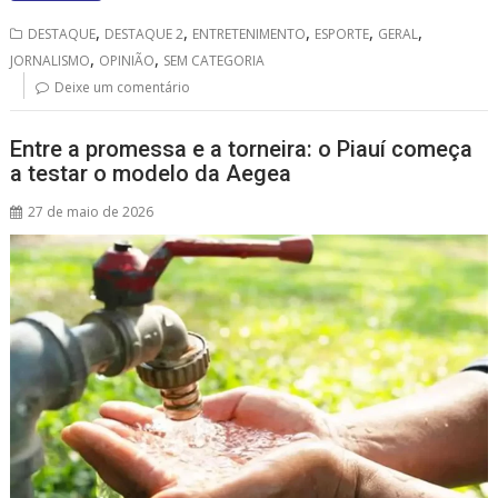
s
b
a
l
e
,
,
,
,
,
DESTAQUE
DESTAQUE 2
ENTRETENIMENTO
ESPORTE
GERAL
A
o
d
,
,
JORNALISMO
OPINIÃO
SEM CATEGORIA
p
o
s
Deixe um comentário
p
k
Entre a promessa e a torneira: o Piauí começa
a testar o modelo da Aegea
27 de maio de 2026