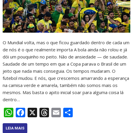
O Mundial volta, mas o que ficou guardado dentro de cada um
de nós é o que realmente importa A bola ainda não rolou e já
dói um pouquinho no peito. Não de ansiedade — de saudade.
Saudade de um tempo em que a Copa parava o Brasil de um
jeito que nada mais conseguia. Os tempos mudaram. O
futebol mudou. E nós, que crescemos amarrando a esperança
na camisa verde e amarela, também não somos mais os
mesmos. Mas basta o apito inicial soar para alguma coisa lá
dentro…
W
F
X
T
E
S
h
ac
h
m
h
at
e
re
ai
ar
LEIA MAIS