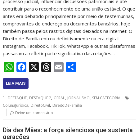
processo judicial, influenciar discussões patrimoniais e até
contribuir para o reconhecimento de uma união estável. O que
antes era debatido principalmente por meio de testemunhas,
comprovantes de endereço ou documentos bancários, hoje
também passa pelos rastros digitais deixados na internet. O
Direito de Família entrou definitivamente na era digital.
Instagram, Facebook, TikTok, WhatsApp e outras plataformas
passaram a refletir parte significativa das relações…
W
F
X
T
E
S
h
ac
h
m
h
at
e
re
ai
ar
LEIA MAIS
s
b
a
l
e
,
,
,
,
DESTAQUE
DESTAQUE 2
GERAL
JORNALISMO
SEM CATEGORIA
A
o
d
,
,
ColunaJurídica
DireitoCivil
DireitoDeFamília
p
o
s
Deixe um comentário
p
k
Dia das Mães: a força silenciosa que sustenta
gerações