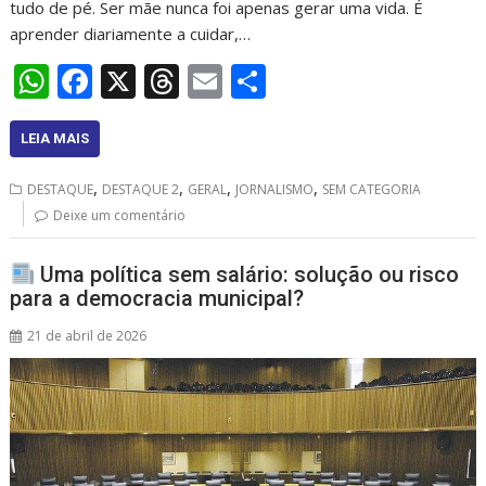
tudo de pé. Ser mãe nunca foi apenas gerar uma vida. É
aprender diariamente a cuidar,…
W
F
X
T
E
S
h
ac
h
m
h
at
e
re
ai
ar
LEIA MAIS
s
b
a
l
e
,
,
,
,
DESTAQUE
DESTAQUE 2
GERAL
JORNALISMO
SEM CATEGORIA
A
o
d
Deixe um comentário
p
o
s
Uma política sem salário: solução ou risco
p
k
para a democracia municipal?
21 de abril de 2026