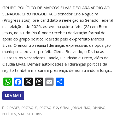
GRUPO POLÍTICO DE MARCOS ELVAS DECLARA APOIO AO
SENADOR CIRO NOGUEIRA O senador Ciro Nogueira
(Progressistas), pré-candidato à reeleição ao Senado Federal
nas eleições de 2026, esteve na quinta-feira (25) em Bom
Jesus, no sul do Piauí, onde recebeu declaração formal de
apoio do grupo político liderado pelo ex-prefeito Marcos
Elvas. O encontro reuniu lideranças expressivas da oposição
municipal: a ex-vice-prefeita Clédja Benvindo, o Dr. Lucas
Lustosa, os vereadores Canela, Claudinho e Preto, além de
Cláudia Elvas. Demais autoridades e lideranças políticas da
região também marcaram presença, demonstrando a força…
W
F
X
T
E
S
h
ac
h
m
h
at
e
re
ai
ar
LEIA MAIS
s
b
a
l
e
,
,
,
,
,
,
CIDADES
DESTAQUE
DESTAQUE 2
GERAL
JORNALISMO
OPINIÃO
A
o
d
,
POLÍTICA
SEM CATEGORIA