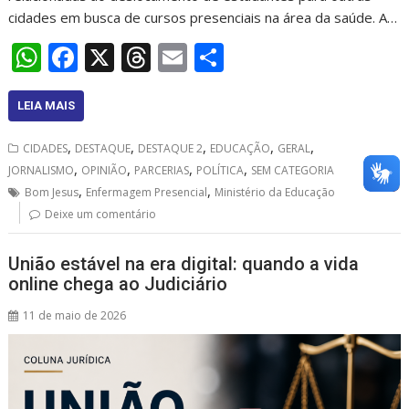
cidades em busca de cursos presenciais na área da saúde. A…
W
F
X
T
E
S
h
ac
h
m
h
at
e
re
ai
ar
LEIA MAIS
s
b
a
l
e
,
,
,
,
,
CIDADES
DESTAQUE
DESTAQUE 2
EDUCAÇÃO
GERAL
A
o
d
,
,
,
,
JORNALISMO
OPINIÃO
PARCERIAS
POLÍTICA
SEM CATEGORIA
,
,
p
o
s
Bom Jesus
Enfermagem Presencial
Ministério da Educação
Deixe um comentário
p
k
União estável na era digital: quando a vida
online chega ao Judiciário
11 de maio de 2026