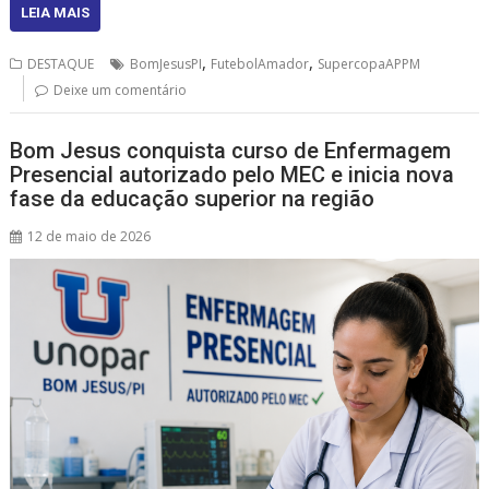
at
e
re
ai
ar
LEIA MAIS
s
b
a
l
e
,
,
DESTAQUE
BomJesusPI
FutebolAmador
SupercopaAPPM
A
o
d
Deixe um comentário
p
o
s
Bom Jesus conquista curso de Enfermagem
p
k
Presencial autorizado pelo MEC e inicia nova
fase da educação superior na região
12 de maio de 2026