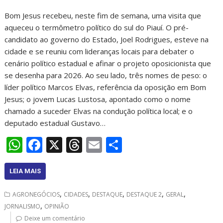
Bom Jesus recebeu, neste fim de semana, uma visita que
aqueceu o termômetro político do sul do Piauí. O pré-
candidato ao governo do Estado, Joel Rodrigues, esteve na
cidade e se reuniu com lideranças locais para debater o
cenário político estadual e afinar o projeto oposicionista que
se desenha para 2026. Ao seu lado, três nomes de peso: o
líder político Marcos Elvas, referência da oposição em Bom
Jesus; o jovem Lucas Lustosa, apontado como o nome
chamado a suceder Elvas na condução política local; e o
deputado estadual Gustavo…
W
F
X
T
E
S
h
ac
h
m
h
at
e
re
ai
ar
LEIA MAIS
s
b
a
l
e
,
,
,
,
,
AGRONEGÓCIOS
CIDADES
DESTAQUE
DESTAQUE 2
GERAL
A
o
d
,
JORNALISMO
OPINIÃO
Deixe um comentário