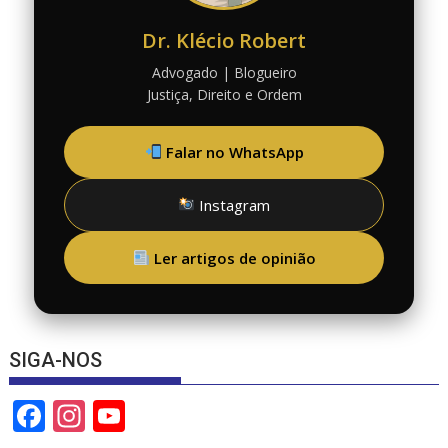
Dr. Klécio Robert
Advogado | Blogueiro
Justiça, Direito e Ordem
Falar no WhatsApp
Instagram
Ler artigos de opinião
SIGA-NOS
F
In
Y
ac
st
o