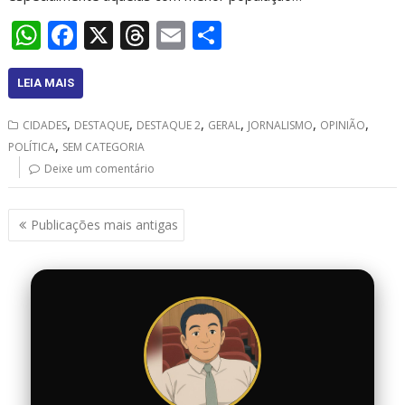
W
F
X
T
E
S
h
ac
h
m
h
at
e
re
ai
ar
LEIA MAIS
s
b
a
l
e
,
,
,
,
,
,
CIDADES
DESTAQUE
DESTAQUE 2
GERAL
JORNALISMO
OPINIÃO
A
o
d
,
POLÍTICA
SEM CATEGORIA
p
o
s
Deixe um comentário
p
k
Navegação
Publicações mais antigas
por
posts