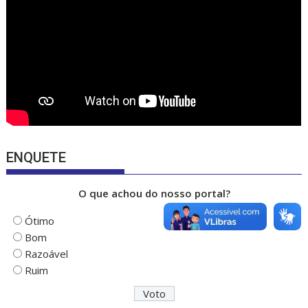
k
e
ENQUETE
O que achou do nosso portal?
Ótimo
Bom
Razoável
Ruim