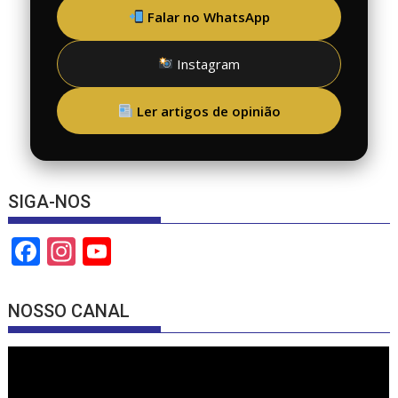
Falar no WhatsApp
Instagram
Ler artigos de opinião
SIGA-NOS
F
In
Y
ac
st
o
e
a
u
NOSSO CANAL
b
gr
T
o
a
u
o
m
b