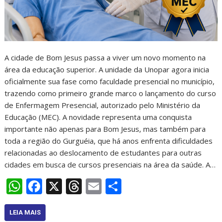
A cidade de Bom Jesus passa a viver um novo momento na
área da educação superior. A unidade da Unopar agora inicia
oficialmente sua fase como faculdade presencial no município,
trazendo como primeiro grande marco o lançamento do curso
de Enfermagem Presencial, autorizado pelo Ministério da
Educação (MEC). A novidade representa uma conquista
importante não apenas para Bom Jesus, mas também para
toda a região do Gurguéia, que há anos enfrenta dificuldades
relacionadas ao deslocamento de estudantes para outras
cidades em busca de cursos presenciais na área da saúde. A…
W
F
X
T
E
S
h
ac
h
m
h
at
e
re
ai
ar
LEIA MAIS