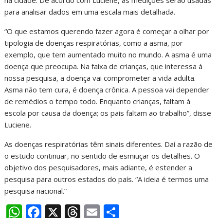
na cidade. De acordo com Luciene, as medições serão usadas
para analisar dados em uma escala mais detalhada.
“O que estamos querendo fazer agora é começar a olhar por
tipologia de doenças respiratórias, como a asma, por
exemplo, que tem aumentado muito no mundo. A asma é uma
doença que preocupa. Na faixa de crianças, que interessa à
nossa pesquisa, a doença vai comprometer a vida adulta.
Asma não tem cura, é doença crônica. A pessoa vai depender
de remédios o tempo todo. Enquanto crianças, faltam à
escola por causa da doença; os pais faltam ao trabalho”, disse
Luciene.
As doenças respiratórias têm sinais diferentes. Daí a razão de
o estudo continuar, no sentido de esmiuçar os detalhes. O
objetivo dos pesquisadores, mais adiante, é estender a
pesquisa para outros estados do país. “A ideia é termos uma
pesquisa nacional.”
W
F
X
T
E
S