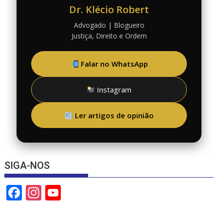
Dr. Klécio Robert
Advogado | Blogueiro
Justiça, Direito e Ordem
Falar no WhatsApp
Instagram
Ler artigos de opinião
SIGA-NOS
F
In
Y
ac
st
o