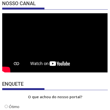
e
a
u
NOSSO CANAL
b
gr
T
o
a
u
o
m
b
k
e
ENQUETE
O que achou do nosso portal?
Ótimo