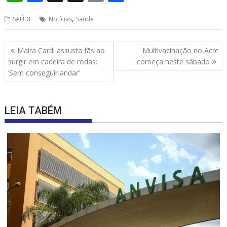
h
ac
h
m
h
,
SAÚDE
Notícias
Saúde
at
e
re
ai
ar
s
b
a
l
e
Navegação
Maíra Cardi assusta fãs ao
Multivacinação no Acre
A
o
d
de
surgir em cadeira de rodas:
começa neste sábado
p
o
s
Post
‘Sem conseguir andar’
p
k
LEIA TABÉM