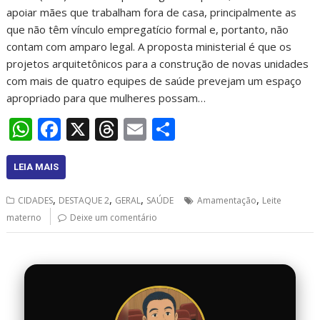
apoiar mães que trabalham fora de casa, principalmente as
que não têm vínculo empregatício formal e, portanto, não
contam com amparo legal. A proposta ministerial é que os
projetos arquitetônicos para a construção de novas unidades
com mais de quatro equipes de saúde prevejam um espaço
apropriado para que mulheres possam…
W
F
X
T
E
S
h
ac
h
m
h
at
e
re
ai
ar
LEIA MAIS
s
b
a
l
e
,
,
,
,
CIDADES
DESTAQUE 2
GERAL
SAÚDE
Amamentação
Leite
A
o
d
materno
Deixe um comentário
p
o
s
p
k