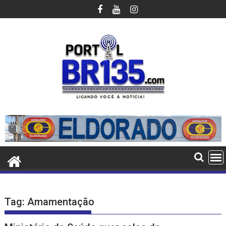
Ir
para
o
conteúdo
Tag:
Amamentação