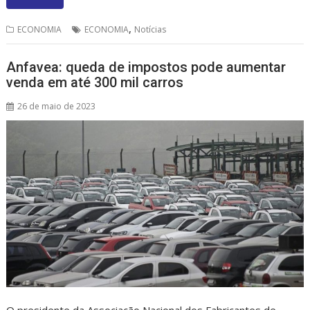
at
e
re
ai
ar
s
b
a
l
e
,
ECONOMIA
ECONOMIA
Notícias
A
o
d
p
o
s
Anfavea: queda de impostos pode aumentar
venda em até 300 mil carros
p
k
26 de maio de 2023