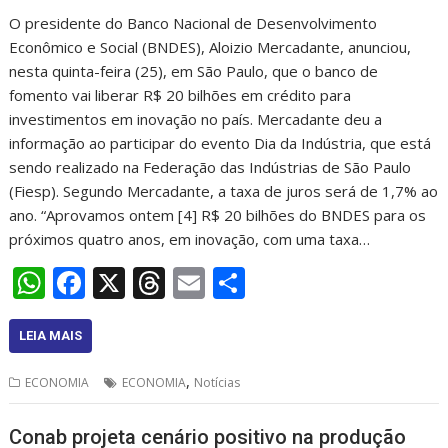
O presidente do Banco Nacional de Desenvolvimento
Econômico e Social (BNDES), Aloizio Mercadante, anunciou,
nesta quinta-feira (25), em São Paulo, que o banco de
fomento vai liberar R$ 20 bilhões em crédito para
investimentos em inovação no país. Mercadante deu a
informação ao participar do evento Dia da Indústria, que está
sendo realizado na Federação das Indústrias de São Paulo
(Fiesp). Segundo Mercadante, a taxa de juros será de 1,7% ao
ano. “Aprovamos ontem [4] R$ 20 bilhões do BNDES para os
próximos quatro anos, em inovação, com uma taxa…
W
F
X
T
E
S
h
ac
h
m
h
at
e
re
ai
ar
LEIA MAIS
s
b
a
l
e
,
ECONOMIA
ECONOMIA
Notícias
A
o
d
p
o
s
Conab projeta cenário positivo na produção