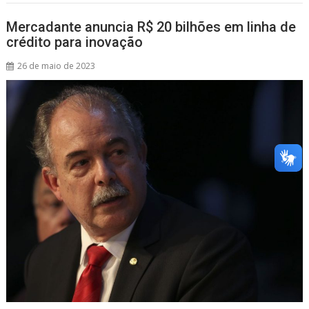
A
o
d
p
o
s
Mercadante anuncia R$ 20 bilhões em linha de
crédito para inovação
p
k
26 de maio de 2023