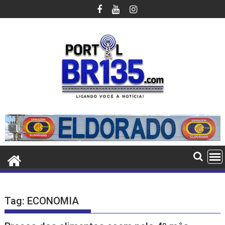
Ir
para
o
conteúdo
Tag:
ECONOMIA