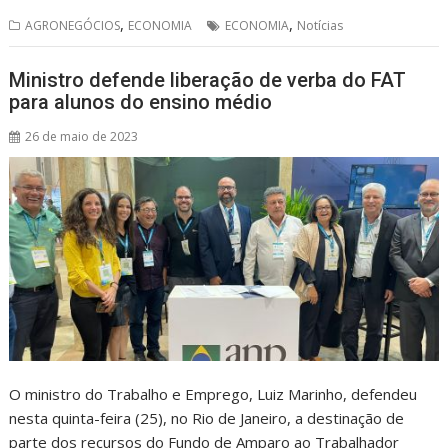
s
b
a
l
e
,
,
AGRONEGÓCIOS
ECONOMIA
ECONOMIA
Notícias
A
o
d
p
o
s
Ministro defende liberação de verba do FAT
para alunos do ensino médio
p
k
26 de maio de 2023
O ministro do Trabalho e Emprego, Luiz Marinho, defendeu
nesta quinta-feira (25), no Rio de Janeiro, a destinação de
parte dos recursos do Fundo de Amparo ao Trabalhador