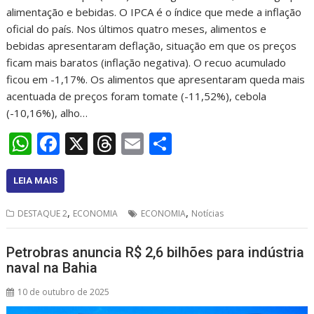
alimentação e bebidas. O IPCA é o índice que mede a inflação
oficial do país. Nos últimos quatro meses, alimentos e
bebidas apresentaram deflação, situação em que os preços
ficam mais baratos (inflação negativa). O recuo acumulado
ficou em -1,17%. Os alimentos que apresentaram queda mais
acentuada de preços foram tomate (-11,52%), cebola
(-10,16%), alho…
W
F
X
T
E
S
h
ac
h
m
h
at
e
re
ai
ar
LEIA MAIS
s
b
a
l
e
,
,
DESTAQUE 2
ECONOMIA
ECONOMIA
Notícias
A
o
d
p
o
s
Petrobras anuncia R$ 2,6 bilhões para indústria
naval na Bahia
p
k
10 de outubro de 2025