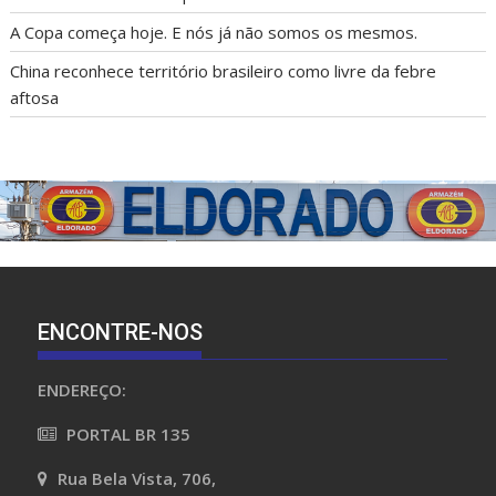
A Copa começa hoje. E nós já não somos os mesmos.
China reconhece território brasileiro como livre da febre
aftosa
ENCONTRE-NOS
ENDEREÇO:
PORTAL BR 135
Rua Bela Vista, 706,