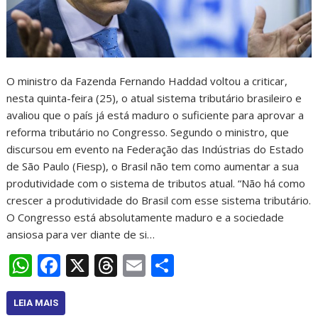
O ministro da Fazenda Fernando Haddad voltou a criticar,
nesta quinta-feira (25), o atual sistema tributário brasileiro e
avaliou que o país já está maduro o suficiente para aprovar a
reforma tributário no Congresso. Segundo o ministro, que
discursou em evento na Federação das Indústrias do Estado
de São Paulo (Fiesp), o Brasil não tem como aumentar a sua
produtividade com o sistema de tributos atual. “Não há como
crescer a produtividade do Brasil com esse sistema tributário.
O Congresso está absolutamente maduro e a sociedade
ansiosa para ver diante de si…
W
F
X
T
E
S
h
ac
h
m
h
at
e
re
ai
ar
LEIA MAIS