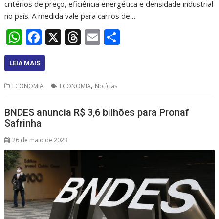
critérios de preço, eficiência energética e densidade industrial
no país. A medida vale para carros de…
W
F
X
T
E
S
h
ac
h
m
h
at
e
re
ai
ar
LEIA MAIS
s
b
a
l
e
,
ECONOMIA
ECONOMIA
Notícias
A
o
d
p
o
s
BNDES anuncia R$ 3,6 bilhões para Pronaf
Safrinha
p
k
26 de maio de 2023