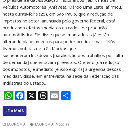
O presidente da Associação Nacional dos Fabricantes de
Veículos Automotores (Anfavea), Márcio Lima Leite, afirmou,
nesta quinta-feira (25), em São Paulo, que a redução de
impostos no setor, anunciada pelo governo federal, está
produzindo efeitos imediatos na cadeia de produção
automobilística. Ele disse que as montadoras já estão
alterando planejamentos para poder produzir mais. “Nós
tivemos notícias de três fábricas que
suspenderam lockdowns [paralisação dos trabalhos por falta
de demanda] que estavam previstos. O efeito [da redução
dos impostos] é imediato [e isso explica] a urgência dessas
medidas”, disse, em entrevista, na sede da Federação das
Indústrias do Estado…
W
F
X
T
E
S
h
ac
h
m
h
at
e
re
ai
ar
LEIA MAIS
s
b
a
l
e
,
ECONOMIA
ECONOMIA
Notícias