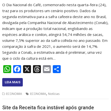
O Dia Nacional do Café, comemorado nesta quarta-feira (24),
traz para os produtores um cenário positivo. Dados da
segunda estimativa para a safra cafeeira deste ano no Brasil,
divulgada pela Companhia Nacional de Abastecimento (Conab),
indicam que a produção total nacional, englobando as
espécies arábica e conilon, atingirá 54,74 milhões de sacas,
volume 7,5% superior ao da safra colhida no ano passado. Em
comparação à safra de 2021, o aumento será de 14,7%.
Segundo a Conab, a estimativa ainda é preliminar, uma vez
que o ciclo da cultura está em…
W
F
X
T
E
S
h
ac
h
m
h
at
e
re
ai
ar
LEIA MAIS
s
b
a
l
e
,
ECONOMIA
ECONOMIA
Notícias
A
o
d
p
o
s
Site da Receita fica instável após grande