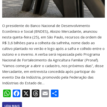
O presidente do Banco Nacional de Desenvolvimento
Econômico e Social (BNDES), Aloizio Mercadante, anunciou
nesta quinta-feira (25), em São Paulo, recursos da ordem de
R$ 3,6 bilhões para a colheita da safrinha, nome dado ao
cultivo plantado no verão e logo após a safra e colhido entre o
outono e o inverno. A verba será repassada pelo Programa
Nacional de Fortalecimento da Agricultura Familiar (Pronaf).
“Vamos começar a abrir o cadastro, nos próximos dias”, disse
Mercadante, em entrevista concedida após participar do
evento Dia da Indústria, promovido pela Federação das
Indústrias do Estado de…
W
F
X
T
E
S
h
ac
h
m
h
LEIA MAIS