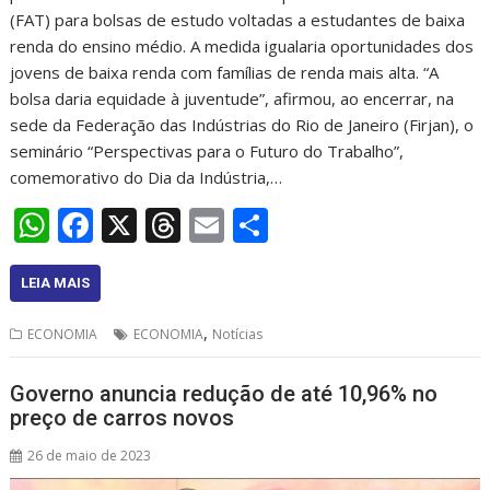
(FAT) para bolsas de estudo voltadas a estudantes de baixa
renda do ensino médio. A medida igualaria oportunidades dos
jovens de baixa renda com famílias de renda mais alta. “A
bolsa daria equidade à juventude”, afirmou, ao encerrar, na
sede da Federação das Indústrias do Rio de Janeiro (Firjan), o
seminário “Perspectivas para o Futuro do Trabalho”,
comemorativo do Dia da Indústria,…
W
F
X
T
E
S
h
ac
h
m
h
at
e
re
ai
ar
LEIA MAIS
s
b
a
l
e
,
ECONOMIA
ECONOMIA
Notícias
A
o
d
p
o
s
Governo anuncia redução de até 10,96% no
preço de carros novos
p
k
26 de maio de 2023