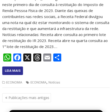
neste primeiro dia de consulta à restituição do Imposto de
Renda Pessoa Física de 2023. Diante das queixas de
contribuintes nas redes sociais, a Receita Federal divulgou
uma nota na qual diz estar monitorando o sistema de consulta
da restituição e que aumentará a infraestrutura da rede.
Notícias relacionadas: Receita abre consulta ao primeiro lote
de restituição do IR 2023. Receita abre na quarta consulta ao
1º lote de restituição de 2023.…
W
F
X
T
E
S
h
ac
h
m
h
at
e
re
ai
ar
LEIA MAIS
s
b
a
l
e
,
ECONOMIA
ECONOMIA
Notícias
A
o
d
p
o
s
Navegação
Publicações mais antigas
por
p
k
posts