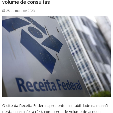
volume de consultas
p
k
25 de maio de 2023
O site da Receita Federal apresentou instabilidade na manhã
desta quarta-feira (24), com o grande volume de acesso