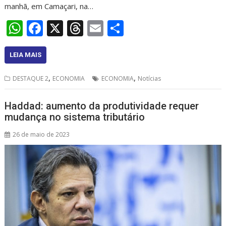
manhã, em Camaçari, na…
W
F
X
T
E
S
h
ac
h
m
h
at
e
re
ai
ar
LEIA MAIS
s
b
a
l
e
,
,
DESTAQUE 2
ECONOMIA
ECONOMIA
Notícias
A
o
d
p
o
s
Haddad: aumento da produtividade requer
mudança no sistema tributário
p
k
26 de maio de 2023