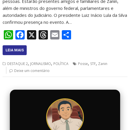
pessoas. Estarão presentes amigos e familiares de Zanin,
além de ministros do governo federal, parlamentares e
autoridades do Judiciário. O presidente Luiz Inácio Lula da Silva
confirmou presença no evento. A…
W
F
X
T
E
S
h
ac
h
m
h
at
e
re
ai
ar
LEIA MAIS
s
b
a
l
e
,
,
,
,
DESTAQUE 2
JORNALISMO
POLÍTICA
Posse
STF
Zanin
A
o
d
Deixe um comentário
p
o
s
p
k