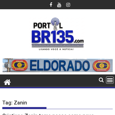
Ir
para
o
conteúdo
Tag:
Zanin