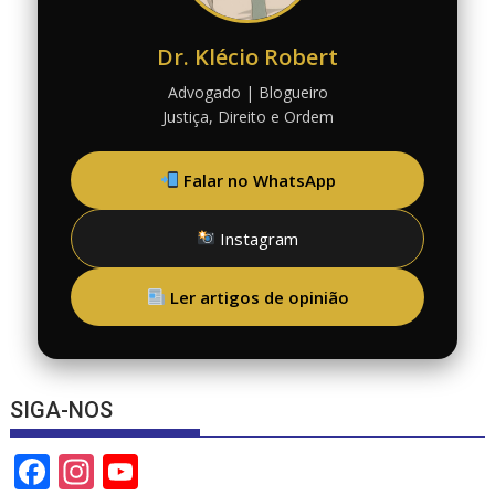
Dr. Klécio Robert
Advogado | Blogueiro
Justiça, Direito e Ordem
Falar no WhatsApp
Instagram
Ler artigos de opinião
SIGA-NOS
F
In
Y