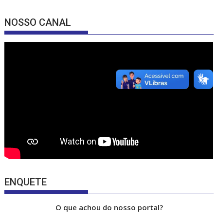
ac
st
o
e
a
u
NOSSO CANAL
b
gr
T
o
a
u
o
m
b
k
e
ENQUETE
O que achou do nosso portal?