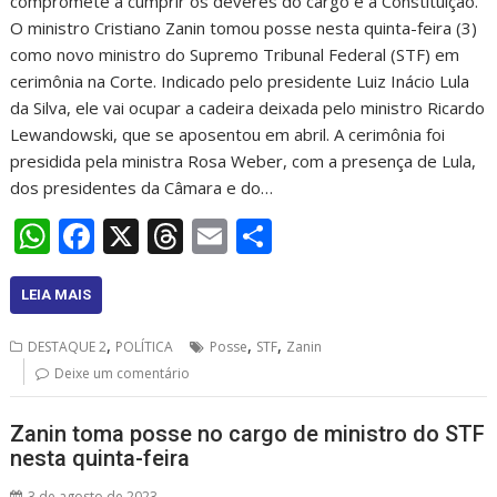
compromete a cumprir os deveres do cargo e a Constituição.
O ministro Cristiano Zanin tomou posse nesta quinta-feira (3)
como novo ministro do Supremo Tribunal Federal (STF) em
cerimônia na Corte. Indicado pelo presidente Luiz Inácio Lula
da Silva, ele vai ocupar a cadeira deixada pelo ministro Ricardo
Lewandowski, que se aposentou em abril. A cerimônia foi
presidida pela ministra Rosa Weber, com a presença de Lula,
dos presidentes da Câmara e do…
W
F
X
T
E
S
h
ac
h
m
h
at
e
re
ai
ar
LEIA MAIS
s
b
a
l
e
,
,
,
DESTAQUE 2
POLÍTICA
Posse
STF
Zanin
A
o
d
Deixe um comentário
p
o
s
Zanin toma posse no cargo de ministro do STF
p
k
nesta quinta-feira
3 de agosto de 2023