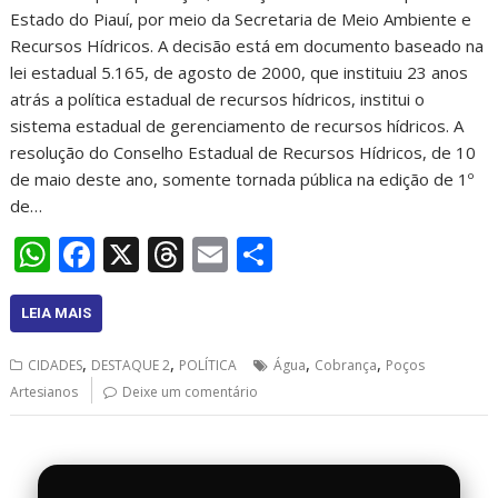
Estado do Piauí, por meio da Secretaria de Meio Ambiente e
Recursos Hídricos. A decisão está em documento baseado na
lei estadual 5.165, de agosto de 2000, que instituiu 23 anos
atrás a política estadual de recursos hídricos, institui o
sistema estadual de gerenciamento de recursos hídricos. A
resolução do Conselho Estadual de Recursos Hídricos, de 10
de maio deste ano, somente tornada pública na edição de 1º
de…
W
F
X
T
E
S
h
ac
h
m
h
at
e
re
ai
ar
LEIA MAIS
s
b
a
l
e
,
,
,
,
CIDADES
DESTAQUE 2
POLÍTICA
Água
Cobrança
Poços
A
o
d
Artesianos
Deixe um comentário
p
o
s
p
k