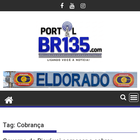
Ir
para
o
conteúdo
Tag:
Cobrança