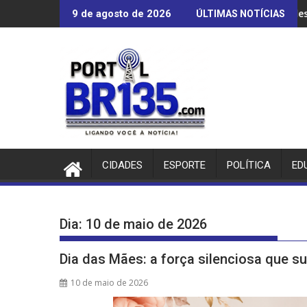
Ir
Aluna de Bom Jesus é destaque nacional 
9 de agosto de 2026
ÚLTIMAS NOTÍCIAS
para
o
conteúdo
CIDADES
ESPORTE
POLÍTICA
ED
Dia:
10 de maio de 2026
Dia das Mães: a força silenciosa que s
10 de maio de 2026