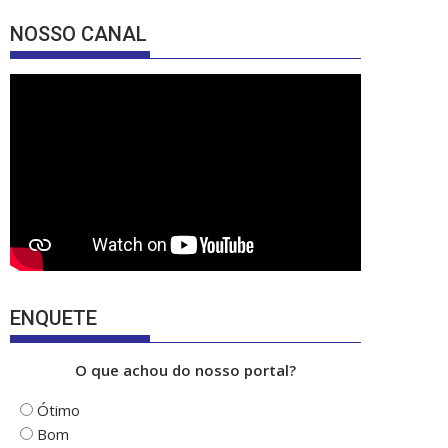
e
a
u
NOSSO CANAL
b
gr
T
o
a
u
o
m
b
k
e
ENQUETE
O que achou do nosso portal?
Ótimo
Bom