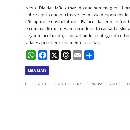
Neste Dia das Mães, mais do que homenagens, flor
sobre aquilo que muitas vezes passa despercebido: 
não aparece nos holofotes. Ela acorda cedo, enfren
e continua firme mesmo quando está cansada. Muit
seguem acolhendo, aconselhando, protegendo e ten
vida. É aprender diariamente a cuidar,…
W
F
X
T
E
S
h
ac
h
m
h
at
e
re
ai
ar
LEIA MAIS
s
b
a
l
e
,
,
,
,
DESTAQUE
DESTAQUE 2
GERAL
JORNALISMO
SEM CATEGO
A
o
d
p
o
s
p
k