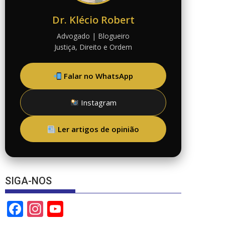
Dr. Klécio Robert
Advogado | Blogueiro
Justiça, Direito e Ordem
Falar no WhatsApp
Instagram
Ler artigos de opinião
SIGA-NOS
F
In
Y
ac
st
o