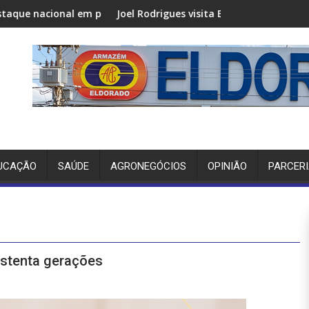
em projeto do Sebrae
Joel Rodrigues visita Bom Jesus e fortalece articulação d
GRUPO 
UCAÇÃO
SAÚDE
AGRONEGÓCIOS
OPINIÃO
PARCER
ustenta gerações