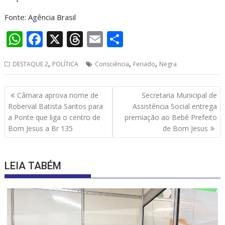
Fonte: Agência Brasil
W
F
X
T
E
S
h
ac
h
m
h
,
,
,
DESTAQUE 2
POLÍTICA
Consciência
Feriado
Negra
at
e
re
ai
ar
s
b
a
l
e
Navegação
Câmara aprova nome de
Secretaria Municipal de
A
o
d
de
Roberval Batista Santos para
Assistência Social entrega
p
o
s
Post
a Ponte que liga o centro de
premiação ao Bebê Prefeito
Bom Jesus a Br 135
de Bom Jesus
p
k
LEIA TABÉM