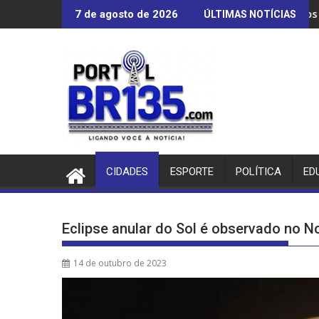
Ir
Aluna de 
7 de agosto de 2026
ÚLTIMAS NOTÍCIAS
para
o
conteúdo
CIDADES
ESPORTE
POLÍTICA
ED
Eclipse anular do Sol é observado no No
14 de outubro de 2023