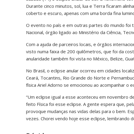
Durante cinco minutos, sol, lua e Terra ficaram alinh
coberto e escuro, apenas com uma borda fina lumino
O evento no país e em outras partes do mundo foi t
Nacional, órgão ligado ao Ministério da Ciência, Tecn
Com a ajuda de parceiros locais, e órgãos internaci
visto numa faixa de 200 quilômetros, que foi da cos
anularidade também foi vista no México, Belize, Gu
No Brasil, o eclipse anular ocorreu em cidades loca
Ceará, Tocantins, Rio Grande do Norte e Pernambuco
física Ariel Adorno se emocionou ao acompanhar o ec
“Um eclipse igual a esse aconteceu em novembro de
feito Física foi esse eclipse. A gente espera que, 
provoque mudanças nas vidas delas para o bem. Esp
vezes. Chorei vendo hoje esse eclipse, lembrando de 