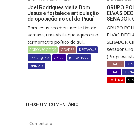
Joel Rodrigues visita Bom
GRUPO PO
Jesus e fortalece articulação
ELVAS DEC
da oposição no sul do Piauí
SENADOR 
Bom Jesus recebeu, neste fim de
GRUPO POLÍ
semana, uma visita que aqueceu o
ELVAS DECL
termômetro político do sul...
SENADOR CI
senador Ciro
AGRONEGÓCIOS
CIDADES
DESTAQUE
(Progressistas
DESTAQUE 2
GERAL
JORNALISMO
CIDADES
DES
OPINIÃO
GERAL
JORN
POLÍTICA
SE
DEIXE UM COMENTÁRIO