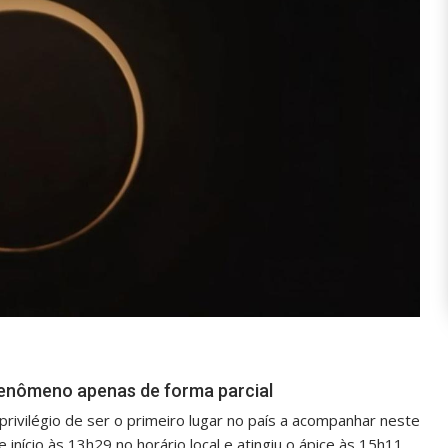
fenômeno apenas de forma parcial
rivilégio de ser o primeiro lugar no país a acompanhar neste
início às 13h29 no horário local e atingiu o ápice às 15h11.