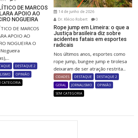
LÍTICO DE MARCOS
14 de junho de 2026
LARA APOIO AO
CIRO NOGUEIRA
Dr. Klécio Robert
0
Rope jump em Limeira: o que a
TICO DE MARCOS
Justiça brasileira diz sobre
ARA APOIO AO
acidentes fatais em esportes
RO NOGUEIRA O
radicais
 Nogueira
Nos últimos anos, esportes como
),...
rope jump, bungee jump e tirolesa
TAQUE
DESTAQUE 2
deixaram de ser atração restrita...
ALISMO
OPINIÃO
CIDADES
DESTAQUE
DESTAQUE 2
M CATEGORIA
GERAL
JORNALISMO
OPINIÃO
SEM CATEGORIA