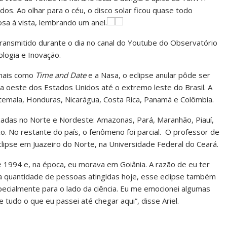
ados. Ao olhar para o céu, o disco solar ficou quase todo
sa à vista, lembrando um anel.
ransmitido durante o dia no canal do Youtube do Observatório
ologia e Inovação.
onais como
Time and Date
e a Nasa, o eclipse anular pôde ser
ta oeste dos Estados Unidos até o extremo leste do Brasil. A
atemala, Honduras, Nicarágua, Costa Rica, Panamá e Colômbia.
lizadas no Norte e Nordeste: Amazonas, Pará, Maranhão, Piauí,
. No restante do país, o fenômeno foi parcial. O professor de
lipse em Juazeiro do Norte, na Universidade Federal do Ceará.
 1994 e, na época, eu morava em Goiânia. A razão de eu ter
pela quantidade de pessoas atingidas hoje, esse eclipse também
ecialmente para o lado da ciência. Eu me emocionei algumas
tudo o que eu passei até chegar aqui”, disse Ariel.