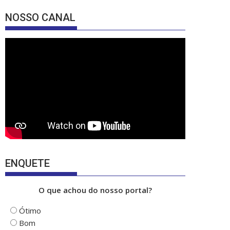
e
a
u
NOSSO CANAL
b
gr
T
o
a
u
o
m
b
k
e
ENQUETE
O que achou do nosso portal?
Ótimo
Bom