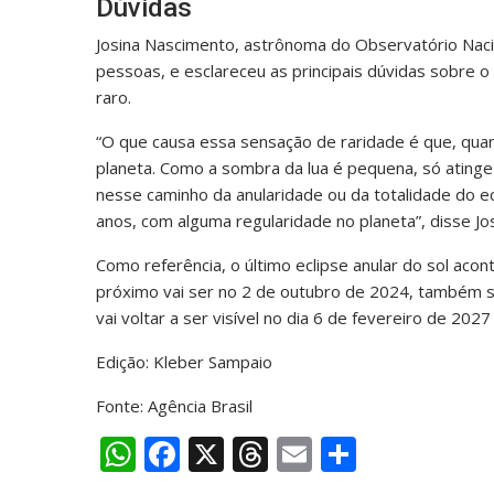
Dúvidas
Josina Nascimento, astrônoma do Observatório Nacio
pessoas, e esclareceu as principais dúvidas sobre
raro.
“O que causa essa sensação de raridade é que, quan
planeta. Como a sombra da lua é pequena, só atinge
nesse caminho da anularidade ou da totalidade do ec
anos, com alguma regularidade no planeta”, disse Jos
Como referência, o último eclipse anular do sol acont
próximo vai ser no 2 de outubro de 2024, também s
vai voltar a ser visível no dia 6 de fevereiro de 2
Edição: Kleber Sampaio
Fonte: Agência Brasil
W
F
X
T
E
S
h
ac
h
m
h