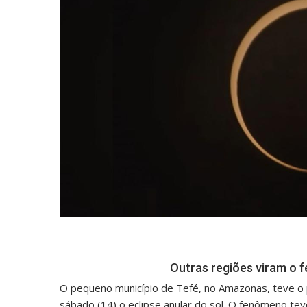
Outras regiões viram o 
O pequeno município de Tefé, no Amazonas, teve o p
sábado (14) o eclipse anular do sol. O fenômeno teve 