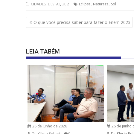
,
,
,
CIDADES
DESTAQUE 2
Eclípse
Natureza
Sol
at
e
re
ai
ar
s
b
a
l
e
Navegação
O que você precisa saber para fazer o Enem 2023
A
o
d
de
p
o
s
Post
p
k
LEIA TABÉM
28 de junho de 2026
26 de junho 
Dr. Klécio Robert
0
Dr. Klécio Ro