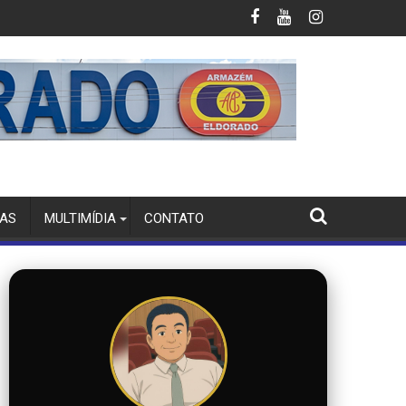
m Jesus e fortalece articulação da oposição no sul do Piauí
GRUPO POLÍTICO DE MARCOS ELVAS DE
IAS
MULTIMÍDIA
CONTATO