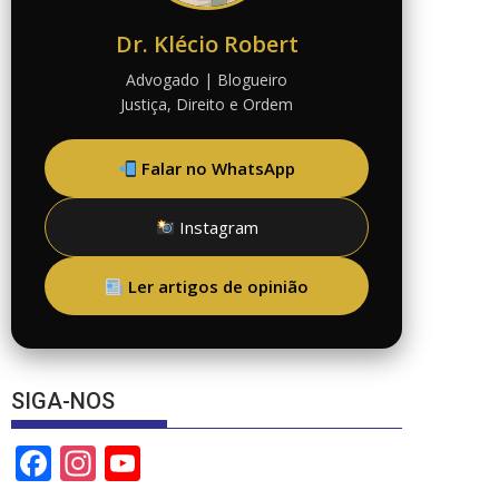
Dr. Klécio Robert
Advogado | Blogueiro
Justiça, Direito e Ordem
Falar no WhatsApp
Instagram
Ler artigos de opinião
SIGA-NOS
F
In
Y
ac
st
o