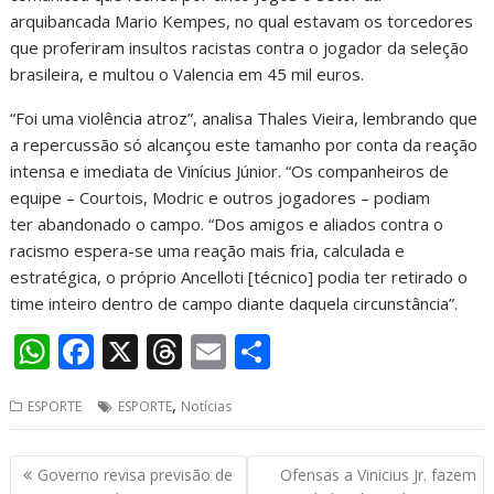
arquibancada Mario Kempes, no qual estavam os torcedores
que proferiram insultos racistas contra o jogador da seleção
brasileira, e multou o Valencia em 45 mil euros.
“Foi uma violência atroz”, analisa Thales Vieira, lembrando que
a repercussão só alcançou este tamanho por conta da reação
intensa e imediata de Vinícius Júnior. “Os companheiros de
equipe – Courtois, Modric e outros jogadores – podiam
ter abandonado o campo. “Dos amigos e aliados contra o
racismo espera-se uma reação mais fria, calculada e
estratégica, o próprio Ancelloti [técnico] podia ter retirado o
time inteiro dentro de campo diante daquela circunstância”.
W
F
X
T
E
S
h
ac
h
m
h
,
ESPORTE
ESPORTE
Notícias
at
e
re
ai
ar
s
b
a
l
e
Navegação
Governo revisa previsão de
Ofensas a Vinicius Jr. fazem
A
o
d