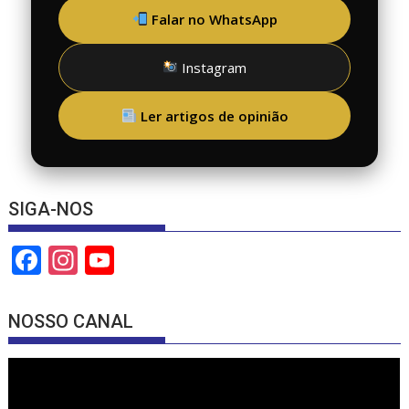
Falar no WhatsApp
Instagram
Ler artigos de opinião
SIGA-NOS
F
In
Y
ac
st
o
e
a
u
NOSSO CANAL
b
gr
T
o
a
u
o
m
b