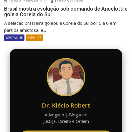
10 de outubro de 2025
Erinaldo Oliveira
Brasil mostra evolução sob comando de Ancelotti e
goleia Coreia do Sul
A seleção brasileira goleou a Coreia do Sul por 5 a 0 em
partida amistosa, e...
DESTAQUE
ESPORTE
Dr. Klécio Robert
Advogado | Blogueiro
Justiça, Direito e Ordem