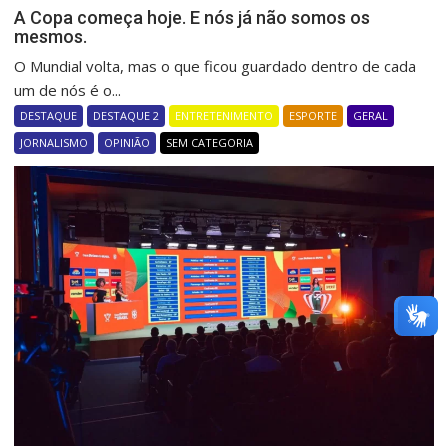
A Copa começa hoje. E nós já não somos os
mesmos.
O Mundial volta, mas o que ficou guardado dentro de cada
um de nós é o...
DESTAQUE
DESTAQUE 2
ENTRETENIMENTO
ESPORTE
GERAL
JORNALISMO
OPINIÃO
SEM CATEGORIA