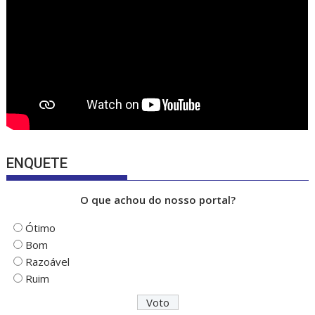
k
e
ENQUETE
O que achou do nosso portal?
Ótimo
Bom
Razoável
Ruim