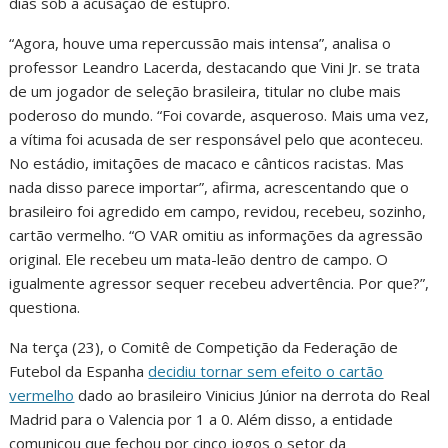
dias sob a acusação de estupro.
“Agora, houve uma repercussão mais intensa”, analisa o
professor Leandro Lacerda, destacando que Vini Jr. se trata
de um jogador de seleção brasileira, titular no clube mais
poderoso do mundo. “Foi covarde, asqueroso. Mais uma vez,
a vítima foi acusada de ser responsável pelo que aconteceu.
No estádio, imitações de macaco e cânticos racistas. Mas
nada disso parece importar”, afirma, acrescentando que o
brasileiro foi agredido em campo, revidou, recebeu, sozinho,
cartão vermelho. “O VAR omitiu as informações da agressão
original. Ele recebeu um mata-leão dentro de campo. O
igualmente agressor sequer recebeu advertência. Por que?”,
questiona.
Na terça (23), o Comitê de Competição da Federação de
Futebol da Espanha
decidiu tornar sem efeito o cartão
vermelho
dado ao brasileiro Vinicius Júnior na derrota do Real
Madrid para o Valencia por 1 a 0. Além disso, a entidade
comunicou que fechou por cinco jogos o setor da