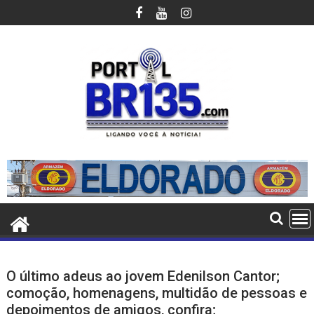
Ir
para
o
conteúdo
O último adeus ao jovem Edenilson Cantor;
comoção, homenagens, multidão de pessoas e
depoimentos de amigos, confira;