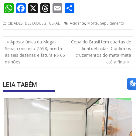
W
F
X
T
E
S
h
ac
h
m
h
,
,
,
,
CIDADES
DESTAQUE 2
GERAL
Acidente
Morte
Sepultamento
at
e
re
ai
ar
s
b
a
l
e
Navegação
Aposta única da Mega-
Copa do Brasil tem quartas de
A
o
d
de
Sena, concurso 2.598, acerta
final definidas: Confira os
p
o
s
Post
as seis dezenas e fatura R$ 66
cruzamentos do mata-mata
milhões
até a final
p
k
LEIA TABÉM