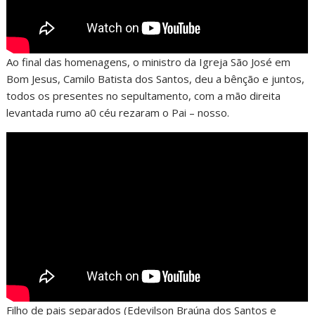
Ao final das homenagens, o ministro da Igreja São José em
Bom Jesus, Camilo Batista dos Santos, deu a bênção e juntos,
todos os presentes no sepultamento, com a mão direita
levantada rumo a0 céu rezaram o Pai – nosso.
Filho de pais separados (Edevilson Braúna dos Santos e