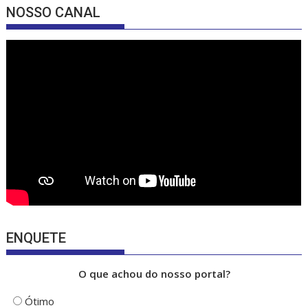
e
a
u
NOSSO CANAL
b
gr
T
o
a
u
o
m
b
k
e
ENQUETE
O que achou do nosso portal?
Ótimo