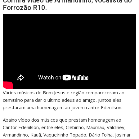
Confira vídeo de Armandinho, vocalista do
Forrozão R10.
Vários músicos de Bom Jesus e região compareceram ao
cemitério para dar o último adeus ao amigo, juntos eles
prestaram uma homenagem ao jovem cantor Edenilson.
Abaixo vídeo dos músicos que prestam homenagem ao
Cantor Edenilson, entre eles, Clebinho, Maumau, Valdiney,
Armandinho, Kauã, Vaqueirinho Topado, Dário Folha, Josimar