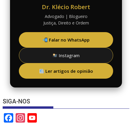
Dr. Klécio Robert
Advogado | Blogueiro
Justiça, Direito e Ordem
Falar no WhatsApp
Instagram
Ler artigos de opinião
SIGA-NOS
F
In
Y
ac
st
o