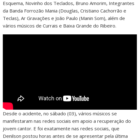
Esquema, Novinho dos Teclados, Bruno Amorim, Integrantes
da Banda Forrozão Mania (Douglas, Cristiano Cachorrão e
Teclas), Ar Gravações e João Paulo (Manin Som), além de
vários músicos de Currais e Baixa Grande do Ribeiro.
Desde o acidente, no sábado (03), vários músicos se
manifestaram nas redes sociais em apoio a recuperação do
jovem cantor. E foi exatamente nas redes sociais, que
Denilson postou horas antes de se apresentar pela última