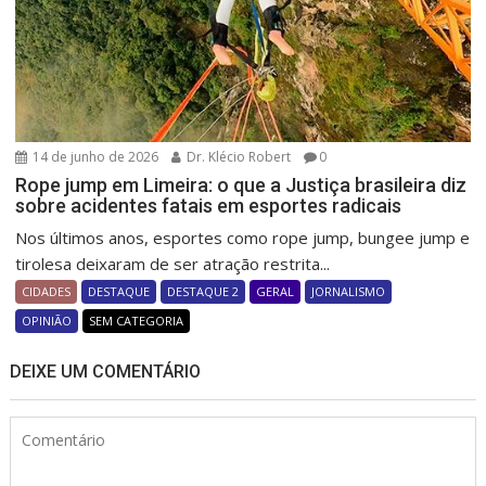
14 de junho de 2026
Dr. Klécio Robert
0
Rope jump em Limeira: o que a Justiça brasileira diz
sobre acidentes fatais em esportes radicais
Nos últimos anos, esportes como rope jump, bungee jump e
tirolesa deixaram de ser atração restrita...
CIDADES
DESTAQUE
DESTAQUE 2
GERAL
JORNALISMO
OPINIÃO
SEM CATEGORIA
DEIXE UM COMENTÁRIO