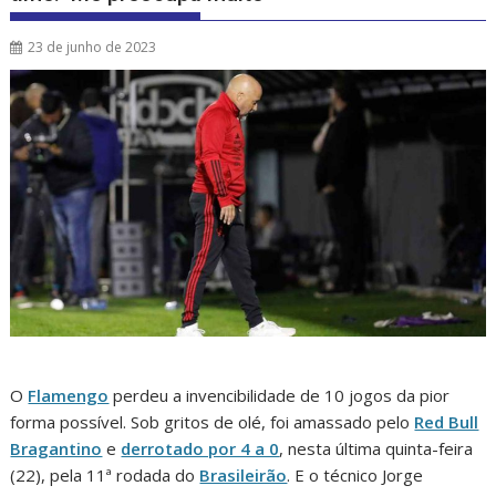
23 de junho de 2023
O
Flamengo
perdeu a invencibilidade de 10 jogos da pior
forma possível. Sob gritos de olé, foi amassado pelo
Red Bull
Bragantino
e
derrotado por 4 a 0
, nesta última quinta-feira
(22), pela 11ª rodada do
Brasileirão
. E o técnico Jorge