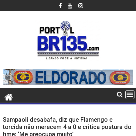
Ir
para
o
conteúdo
Sampaoli desabafa, diz que Flamengo e
torcida não merecem 4 a 0 e critica postura do
time: ‘Me preocupa muito’