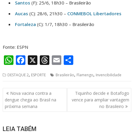
Santos
(F): 25/6, 18h30 – Brasileirão
Aucas
(C): 28/6, 21h30 –
CONMEBOL Libertadores
Fortaleza
(C): 1/7, 18h30 – Brasileirão
Fonte: ESPN
W
F
X
T
E
S
h
ac
h
m
h
,
,
,
DESTAQUE 2
ESPORTE
Brasileirão
Flamengo
Invencibilidade
at
e
re
ai
ar
s
b
a
l
e
Navegação
Nova vacina contra a
Tiquinho decide e Botafogo
A
o
d
de
dengue chega ao Brasil na
vence para ampliar vantagem
p
o
s
Post
próxima semana
no Brasileiro
p
k
LEIA TABÉM