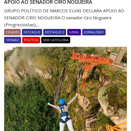
APOIO AO SENADOR CIRO NOGUEIRA
GRUPO POLÍTICO DE MARCOS ELVAS DECLARA APOIO AO
SENADOR CIRO NOGUEIRA O senador Ciro Nogueira
(Progressistas),...
CIDADES
DESTAQUE
DESTAQUE 2
GERAL
JORNALISMO
OPINIÃO
POLÍTICA
SEM CATEGORIA