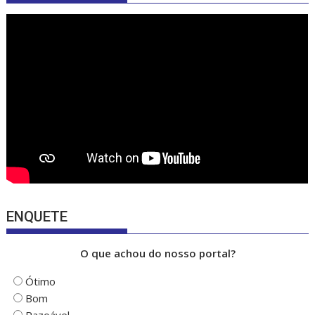
b
gr
T
o
a
u
o
m
b
k
e
ENQUETE
O que achou do nosso portal?
Ótimo
Bom