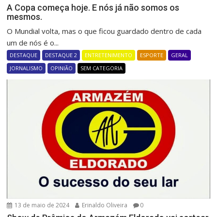
A Copa começa hoje. E nós já não somos os
mesmos.
O Mundial volta, mas o que ficou guardado dentro de cada
um de nós é o...
DESTAQUE
DESTAQUE 2
ENTRETENIMENTO
ESPORTE
GERAL
JORNALISMO
OPINIÃO
SEM CATEGORIA
13 de maio de 2024
Erinaldo Oliveira
0