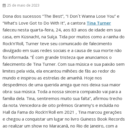
25 de maio de 2023
Dona dos sucessos “The Best”, “I Don´t Wanna Lose You” e
“What’s Love Got to Do With It”, a cantora
Tina Turner
faleceu nesta quarta-feira, 24, aos 83 anos de idade em sua
casa, em Küsnacht, na Suíça. Tida por muitos como a rainha do
Rock’n’Roll, Turner teve seu comunicado de falecimento
divulgado em suas redes sociais e a causa de sua morte não
foi informada. “É com grande tristeza que anunciamos o
falecimento de Tina Turner. Com sua música e sua paixão sem
limites pela vida, ela encantou milhões de fãs ao redor do
mundo e inspirou as estrelas de amanhã. Hoje nos
despedimos de uma querida amiga que nos deixa sua maior
obra: sua música. Toda a nossa sincera compaixão vai para a
família dela. Tina, sentiremos muito sua falta”, afirmou trecho
da nota. Vencedora de oito prêmios Grammy’s e incluída no
Hall da Fama do Rock’n’Roll em 2021 , Tina marcou gerações
e chegou a conquistar um lugar no livro Guiness Book Records
ao realizar um show no Maracanã, no Rio de Janeiro, com a