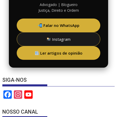
Advogado | Blogueiro
Justiça, Direito e Ordem
Falar no WhatsApp
Instagram
Ler artigos de opinião
SIGA-NOS
F
In
Y
ac
st
o
e
a
u
NOSSO CANAL