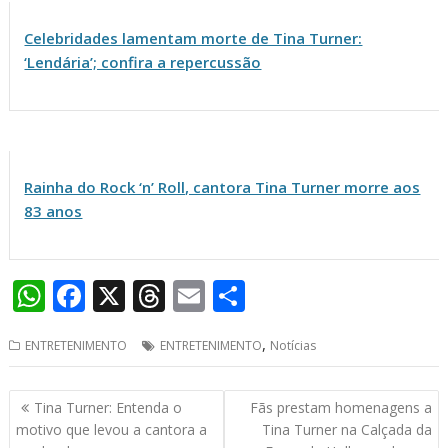
Celebridades lamentam morte de Tina Turner:
‘Lendária’; confira a repercussão
Rainha do Rock ‘n’ Roll, cantora Tina Turner morre aos
83 anos
W
F
X
T
E
S
h
ac
h
m
h
,
ENTRETENIMENTO
ENTRETENIMENTO
Notícias
at
e
re
ai
ar
s
b
a
l
e
Navegação
Tina Turner: Entenda o
Fãs prestam homenagens a
A
o
d
de
motivo que levou a cantora a
Tina Turner na Calçada da