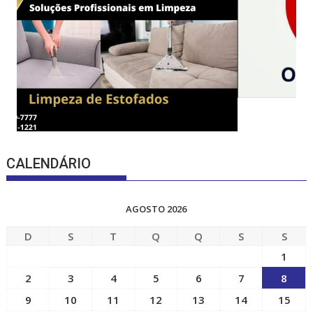
CALENDÁRIO
AGOSTO 2026
D
S
T
Q
Q
S
S
1
2
3
4
5
6
7
8
9
10
11
12
13
14
15