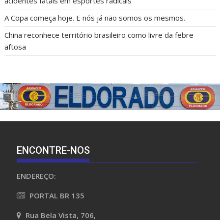
acidentes fatais em esportes radicais
A Copa começa hoje. E nós já não somos os mesmos.
China reconhece território brasileiro como livre da febre
aftosa
ENCONTRE-NOS
ENDEREÇO:
PORTAL BR 135