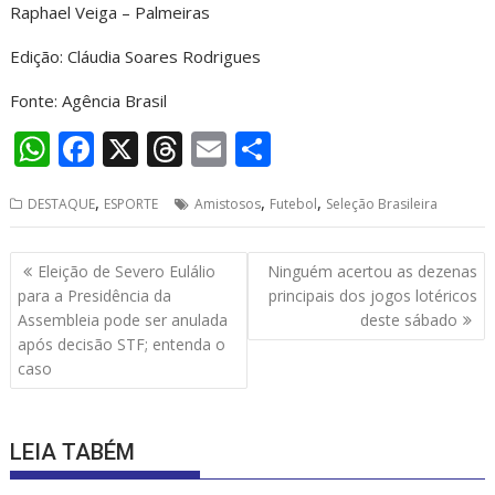
Raphael Veiga – Palmeiras
Edição: Cláudia Soares Rodrigues
Fonte: Agência Brasil
W
F
X
T
E
S
h
ac
h
m
h
,
,
,
DESTAQUE
ESPORTE
Amistosos
Futebol
Seleção Brasileira
at
e
re
ai
ar
s
b
a
l
e
Navegação
Eleição de Severo Eulálio
Ninguém acertou as dezenas
A
o
d
de
para a Presidência da
principais dos jogos lotéricos
p
o
s
Post
Assembleia pode ser anulada
deste sábado
após decisão STF; entenda o
p
k
caso
LEIA TABÉM