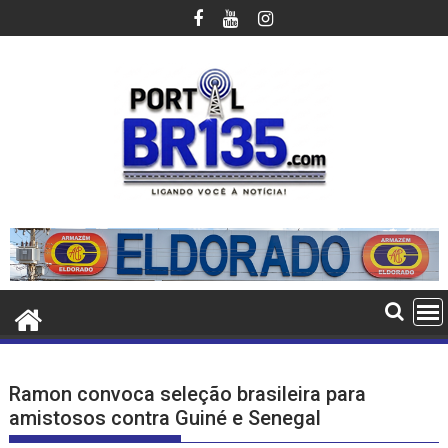
Ir
para
o
conteúdo
Ramon convoca seleção brasileira para
amistosos contra Guiné e Senegal